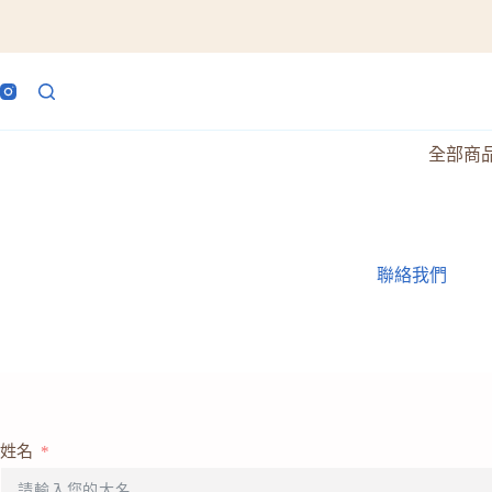
跳
至
主
要
內
容
全部商
聯絡我們
姓名