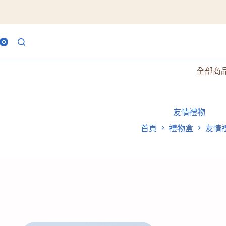
跳
至
主
要
內
容
全部商
友情禮物
首頁
禮物盒
友情