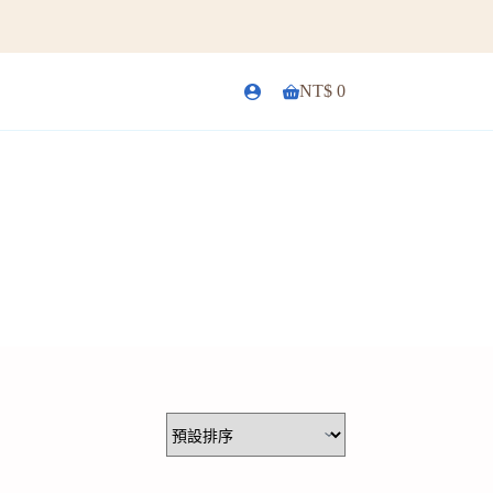
NT$
0
購
物
車