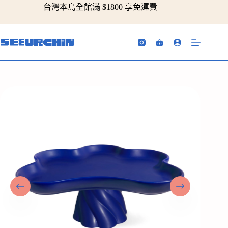
跳
台灣本島全館滿 $1800 享免運費
至
主
要
購
內
物
容
車