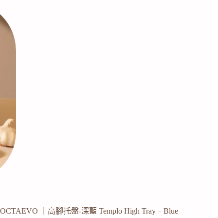
OCTAEVO ｜高腳托盤-深藍 Templo High Tray – Blue