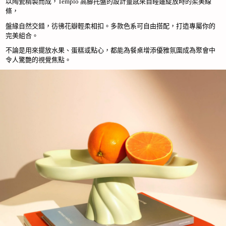
以陶瓷精製而成，Templo 高腳托盤的設計靈感來自睡蓮綻放時的柔美線
Mint
條，
數
量
盤緣自然交錯，彷彿花瓣輕柔相扣。多款色系可自由搭配，打造專屬你的
完美組合。
不論是用來擺放水果、蛋糕或點心，都能為餐桌增添優雅氛圍成為聚會中
令人驚艷的視覺焦點。