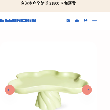
跳
台灣本島全館滿 $1800 享免運費
至
主
要
購
內
物
容
車