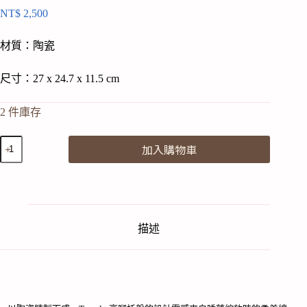
NT$
2,500
材質：陶瓷
尺寸：27 x 24.7 x 11.5 cm
2 件庫存
OCTAEVO
加入購物車
｜
高
腳
托
盤-
薄
描述
荷
綠
Templo
High
Tray
–