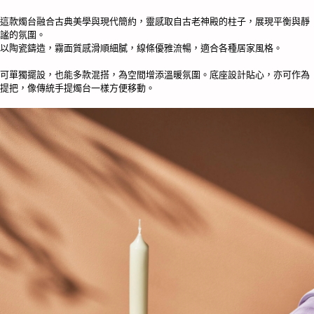
量
這款燭台融合古典美學與現代簡約，靈感取自古老神殿的柱子，展現平衡與靜
謐的氛圍。
以陶瓷鑄造，霧面質感滑順細膩，線條優雅流暢，適合各種居家風格。
可單獨擺設，也能多款混搭，為空間增添溫暖氛圍。底座設計貼心，亦可作為
提把，像傳統手提燭台一樣方便移動。