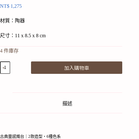
NT$
1,275
材質：陶器
尺寸：11 x 8.5 x 8 cm
4 件庫存
OCTAEVO
加入購物車
｜
聖
殿
燭
台-
藍
描述
Templo
Candle
Holder
–
Blue
數
古典靈感燭台｜2款造型・6種色系