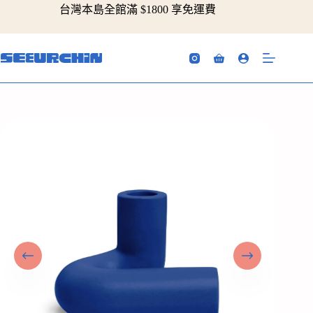
跳
台灣本島全館滿 $1800 享免運費
至
主
要
購
內
物
容
車