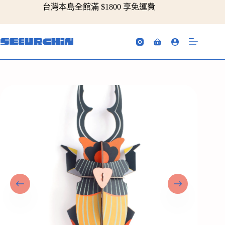
跳
台灣本島全館滿 $1800 享免運費
至
主
要
購
內
物
容
車