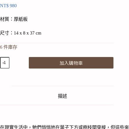
NT$
980
材質：厚紙板
尺寸：14 x 8 x 37 cm
6 件庫存
studio
加入購物車
ROOF
｜
立
體
壁
飾
描述
巨
型
鹿
甲
蟲
在現實生活中，牠們悄悄地在葉子下方或樹枝間穿梭，但這些來