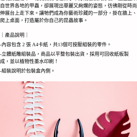
Giant
Stag
自世界各地的甲蟲，卻展現出華麗又絢爛的姿態，彷彿剛從時尚
Beetle
伸展台上走下來。讓牠們成為你藝術珍藏的一部分，掛在牆上、
數
爬上桌面，打造屬於你自己的昆蟲故事。
量
｜產品說明｜
-內容包含 2 張 A4卡紙，共13個可按壓組裝的零件。
-立體紙雕組裝品，商品以平整包裝出貨，採用可回收紙板製
成，並以植物性墨水印刷！
-組裝說明於包裝盒內側。