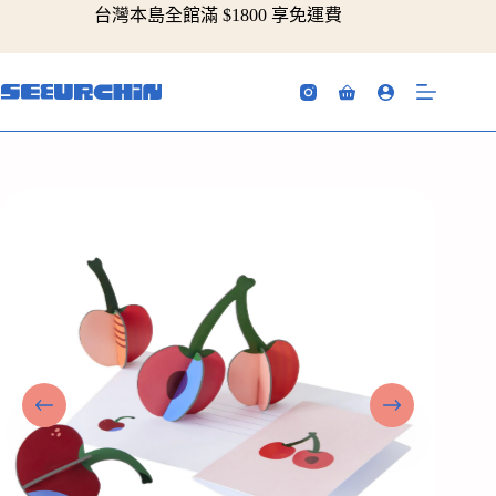
跳
台灣本島全館滿 $1800 享免運費
至
主
要
購
內
物
容
車