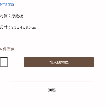
NT$
330
材質：厚紙板
尺寸：9.5 x 4 x 8.5 cm
6 件庫存
studio
加入購物車
ROOF
｜
不
只
是
卡
描述
片-
櫻
桃