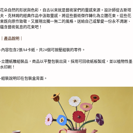
Klimt
Flowers
花朵自然的形狀與色彩，自古以來就是藝術家們的靈感來源。設計師從古斯塔
數
夫・克林姆的經典作品中汲取靈感，將這些藝術傑作轉化為立體花束。這些花
量
束既向原作致敬，又展現出獨一無二的風格。送給自己或摯愛一份永不凋謝、
蘊含藝術氣息的花束吧！
｜產品說明｜
-內容包含2張A4卡紙，共24個可按壓組裝的零件。
-立體紙雕組裝品，商品以平整包裝出貨，採用可回收紙板製成，並以植物性墨
水印刷！
-組裝說明印在包裝盒背面。