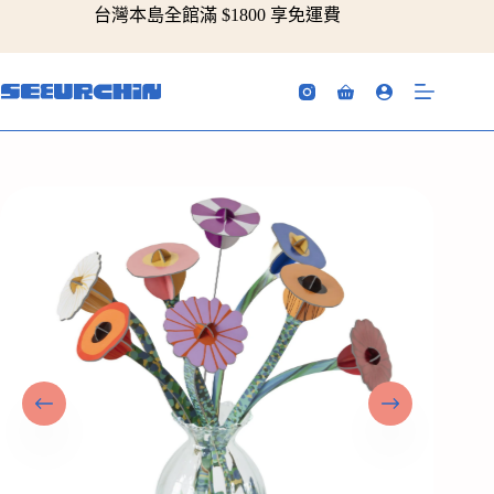
跳
台灣本島全館滿 $1800 享免運費
至
主
要
購
內
物
容
車