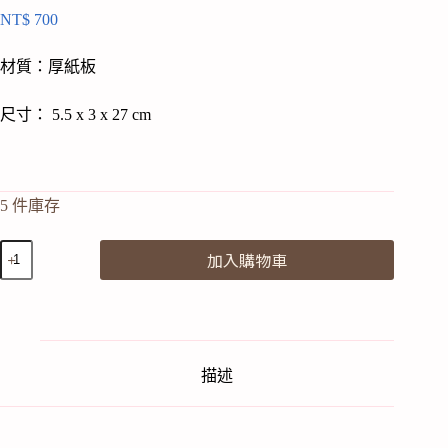
NT$
700
材質：厚紙板
尺寸： 5.5 x 3 x 27 cm
5 件庫存
studio
加入購物車
ROOF
｜
花
園
裡
的
描述
那
束
花